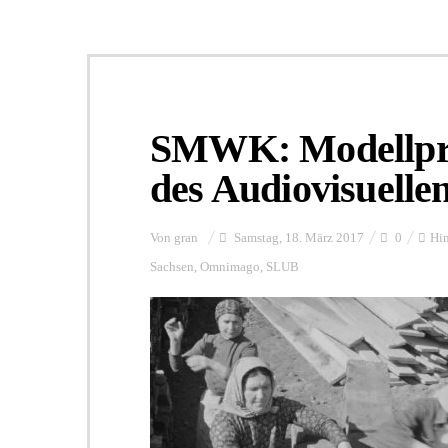
SMWK: Modellpro
des Audiovisuelle
Von
gran
Samstag, 18. März 2017
0
Hin
Sachsen
,
Omnimago
,
SLUB