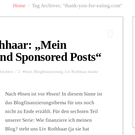
Home
/
Tag Archives: "thank-you-for-eating.com"
thhaar: „Mein
ind Sponsored Posts“
hrichten
#bsen
,
Blogfinanzierung
,
Liv Rothhaar
,
thank-
Nach #bsen ist vor #bsen! In diesem Sinne ist
das Blogfinanzierungsthema für uns noch
nicht zu Ende erzählt. Für den sechsten Teil
unserer Serie: Wie finanziere ich meinen
Blog? steht uns Liv Rothhaar (ja sie hat