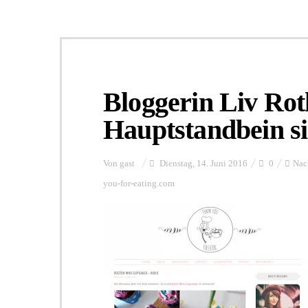
Bloggerin Liv Ro
Hauptstandbein s
Von
gast
Dienstag, 14. Juni 2016
0
Nac
you-for-eating.com