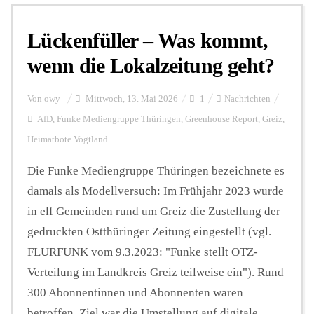
Lückenfüller – Was kommt,
Personalien
wenn die Lokalzeitung geht?
Hintergrund
Von
owy
Mittwoch, 13. Mai 2026
1
Nachrichten
AfD
,
Funke Mediengruppe Thüringen
,
Greenhouse Report
,
Greiz
,
Heimatbote Vogtland
FUNKTURM-Beiträge
Die Funke Mediengruppe Thüringen bezeichnete es
damals als Modellversuch: Im Frühjahr 2023 wurde
Podcast
in elf Gemeinden rund um Greiz die Zustellung der
gedruckten Ostthüringer Zeitung eingestellt (vgl.
Seminare
FLURFUNK vom 9.3.2023: "Funke stellt OTZ-
Verteilung im Landkreis Greiz teilweise ein"). Rund
300 Abonnentinnen und Abonnenten waren
Unterstützen
betroffen. Ziel war die Umstellung auf digitale