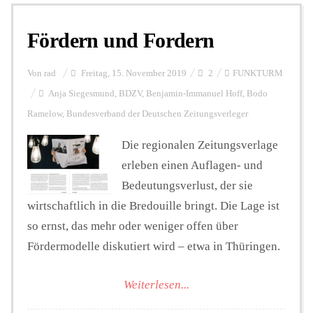
Fördern und Fordern
Personalien
Von
rad
Freitag, 15. November 2019
2
FUNKTURM
Hintergrund
Anja Siegesmund
,
BDZV
,
Benjamin-Immanuel Hoff
,
Bodo
Ramelow
,
Bundesverband der Deutschen Zeitungsverleger
FUNKTURM-Beiträge
Die regionalen Zeitungsverlage
erleben einen Auflagen- und
Bedeutungsverlust, der sie
Podcast
wirtschaftlich in die Bredouille bringt. Die Lage ist
so ernst, das mehr oder weniger offen über
Seminare
Fördermodelle diskutiert wird – etwa in Thüringen.
Weiterlesen...
Unterstützen