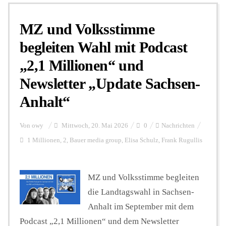
MZ und Volksstimme
Personalien
begleiten Wahl mit Podcast
„2,1 Millionen“ und
Hintergrund
Newsletter „Update Sachsen-
Anhalt“
FUNKTURM-Beiträge
Von
owy
Mittwoch, 20. Mai 2026
0
Nachrichten
Podcast
1 Millionen
,
2
,
Bauer media group
,
Elisa Schulz
,
Frank Rugullis
MZ und Volksstimme begleiten
Seminare
die Landtagswahl in Sachsen-
Anhalt im September mit dem
Unterstützen
Podcast „2,1 Millionen“ und dem Newsletter