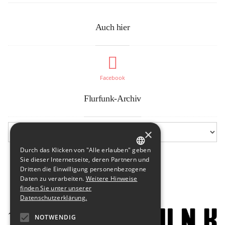
Auch hier
Facebook
Flurfunk-Archiv
×
Durch das Klicken von "Alle erlauben" geben
GERMAN
Sie dieser Internetseite, deren Partnern und
Dritten die Einwilligung personenbezogene
ENGLISH
Daten zu verarbeiten.
Weitere Hinweise
finden Sie unter unserer
Datenschutzerklärung.
NOTWENDIG