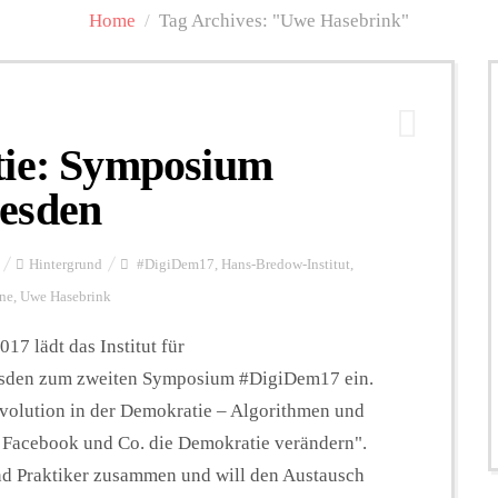
Home
/
Tag Archives: "Uwe Hasebrink"
tie: Symposium
esden
Hintergrund
#DigiDem17
,
Hans-Bredow-Institut
,
ine
,
Uwe Hasebrink
17 lädt das Institut für
sden zum zweiten Symposium #DigiDem17 ein.
evolution in der Demokratie – Algorithmen und
, Facebook und Co. die Demokratie verändern".
d Praktiker zusammen und will den Austausch