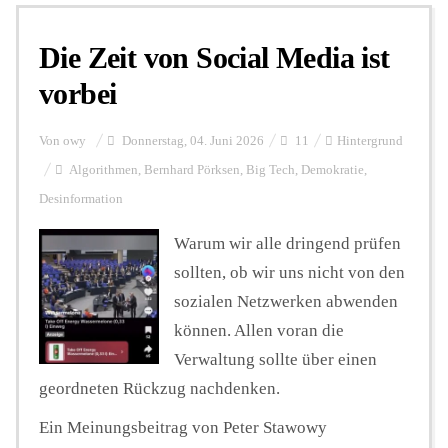
Die Zeit von Social Media ist
Personalien
vorbei
Hintergrund
Von
owy
Donnerstag, 04. Juni 2026
11
Hintergrund
Algorithmen
,
Bernhard Pörksen
,
Big Tech
,
Demokratie
,
Desinformation
FUNKTURM-Beiträge
Warum wir alle dringend prüfen
sollten, ob wir uns nicht von den
Podcast
sozialen Netzwerken abwenden
können. Allen voran die
Seminare
Verwaltung sollte über einen
geordneten Rückzug nachdenken.
Unterstützen
Ein Meinungsbeitrag von Peter Stawowy