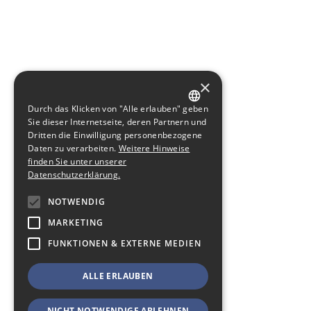
×
Durch das Klicken von "Alle erlauben" geben
GERMAN
Sie dieser Internetseite, deren Partnern und
Dritten die Einwilligung personenbezogene
ENGLISH
Daten zu verarbeiten.
Weitere Hinweise
finden Sie unter unserer
Datenschutzerklärung.
NOTWENDIG
MARKETING
FUNKTIONEN & EXTERNE MEDIEN
ALLE ERLAUBEN
NICHT NOTWENDIGE ABLEHNEN