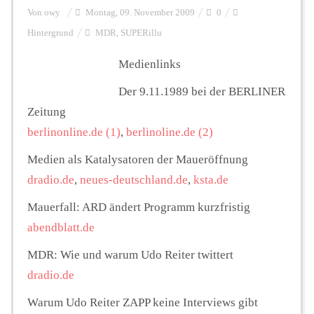
Von
owy
Montag, 09. November 2009
0
Hintergrund
MDR
,
SUPERillu
Personalien
Medienlinks
Hintergrund
Der 9.11.1989 bei der BERLINER
Zeitung
berlinonline.de (1)
,
berlinoline.de (2)
FUNKTURM-Beiträge
Medien als Katalysatoren der Maueröffnung
dradio.de
,
neues-deutschland.de
,
ksta.de
Podcast
Mauerfall: ARD ändert Programm kurzfristig
abendblatt.de
Seminare
MDR: Wie und warum Udo Reiter twittert
dradio.de
Unterstützen
Warum Udo Reiter ZAPP keine Interviews gibt