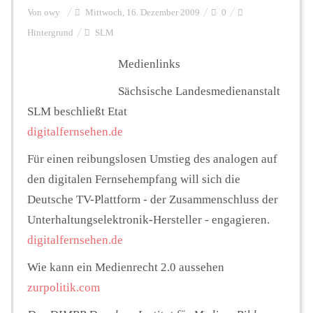
Von
owy
Mittwoch, 16. Dezember 2009
0
Hintergrund
SLM
Personalien
Medienlinks
Hintergrund
Sächsische Landesmedienanstalt
SLM beschließt Etat
digitalfernsehen.de
FUNKTURM-Beiträge
Für einen reibungslosen Umstieg des analogen auf
den digitalen Fernsehempfang will sich die
Podcast
Deutsche TV-Plattform - der Zusammenschluss der
Unterhaltungselektronik-Hersteller - engagieren.
digitalfernsehen.de
Seminare
Wie kann ein Medienrecht 2.0 aussehen
zurpolitik.com
Unterstützen