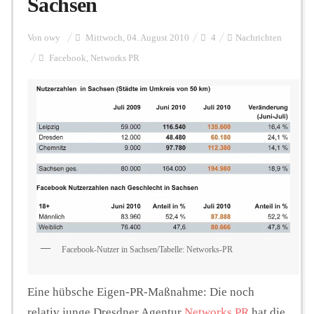
Sachsen
Personalien
Von
owy
Mittwoch, 04. August 2010
4
Nachrichten
Facebook
,
Networks PR
Hintergrund
FUNKTURM-Beiträge
Podcast
Seminare
Facebook-Nutzer in Sachsen/Tabelle: Networks-PR
Eine hübsche Eigen-PR-Maßnahme: Die noch
Unterstützen
relativ junge Dresdner Agentur
Networks PR
hat die