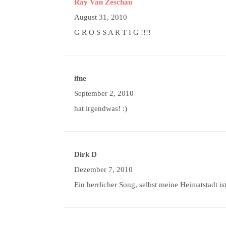
Ray Van Zeschau
August 31, 2010
G R O S S A R T I G !!!!
ifne
September 2, 2010
hat irgendwas! :)
Dirk D
Dezember 7, 2010
Ein herrlicher Song, selbst meine Heimatstadt ist