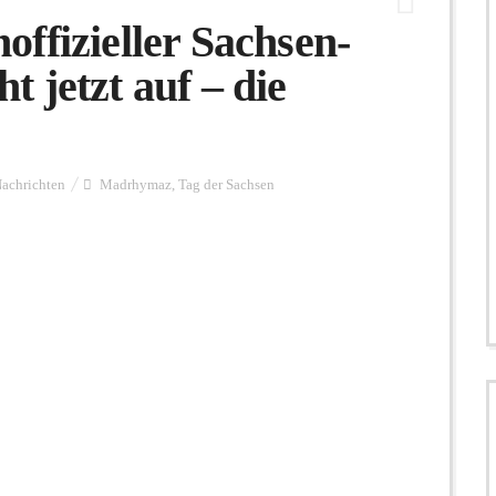
ffizieller Sachsen-
 jetzt auf – die
achrichten
Madrhymaz
,
Tag der Sachsen