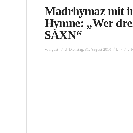
Madrhymaz mit ino
Hymne: „Wer dreht
SAXN“
Von
gast
Dienstag, 31. August 2010
7
N