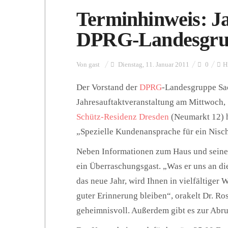
Terminhinweis: Ja
DPRG-Landesgru
Von
gast
Dienstag, 11. Januar 2011
0
H
Der Vorstand der
DPRG
-Landesgruppe Sach
Jahresauftaktveranstaltung am Mittwoch, 
Schütz-Residenz Dresden
(Neumarkt 12) he
„Spezielle Kundenansprache für ein Nisc
Neben Informationen zum Haus und seiner
ein Überraschungsgast. „Was er uns an d
das neue Jahr, wird Ihnen in vielfältiger 
guter Erinnerung bleiben“, orakelt Dr. Ro
geheimnisvoll. Außerdem gibt es zur Ab