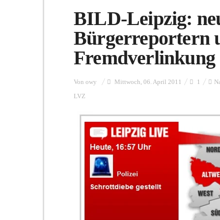
BILD-Leipzig: neu
Bürgerreportern 
Fremdverlinkung
Von
owy
Mittwoch, 06. April 2011
1
Na
LVZ