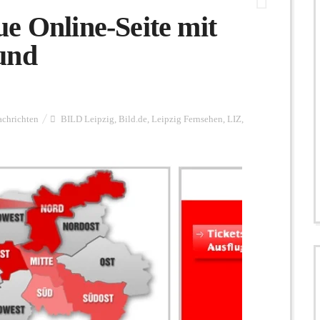
e Online-Seite mit
und
chrichten
BILD Leipzig
,
Bild.de
,
Leipzig Fernsehen
,
LIZ
,