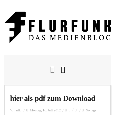
Nachrichten
hier als pdf zum Download
Flurschelte
Von
nik
Montag, 16. Juli 2012
0
No tags