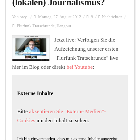
(lokalen) Journalismus?
Personalien
Von
owy
Montag, 27. August 2012
9
Nachrichten
Flurfunk Tratschrunde
,
Hangout
Hintergrund
Jetzt live:
Verfolgen Sie die
Aufzeichnung unserer ersten
"Flurfunk Tratschrunde"
live
FUNKTURM-Beiträge
hier im Blog oder direkt
bei Youtube
:
Podcast
Externe Inhalte
Seminare
Bitte
akzeptieren Sie "Externe Medien"-
Cookies
um den Inhalt zu sehen.
Unterstützen
Ich bin einverstanden, dass mir externe Inhalte angezeigt