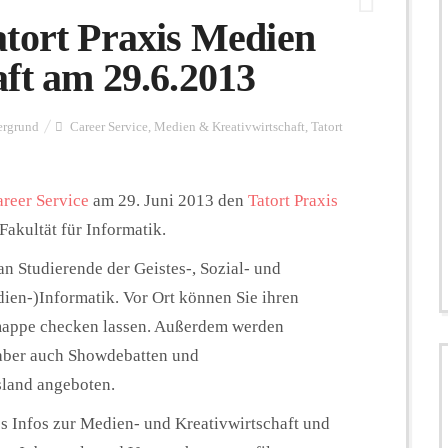
tort Praxis Medien
ft am 29.6.2013
ergrund
Career Service
,
Medien & Kreativwirtschaft
,
Tatort
reer Service
am 29. Juni 2013 den
Tatort Praxis
Fakultät für Informatik.
an Studierende der Geistes-, Sozial- und
ien-)Informatik. Vor Ort können Sie ihren
mappe checken lassen. Außerdem werden
 aber auch Showdebatten und
sland angeboten.
es Infos zur Medien- und Kreativwirtschaft und