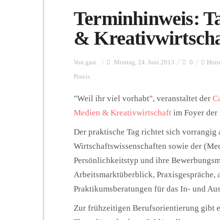
Terminhinweis: Ta
& Kreativwirtscha
Von
gast
Montag, 24. Juni 2013
0
Hint
Praxis
"Weil ihr viel vorhabt", veranstaltet der
Ca
Medien & Kreativwirtschaft
im Foyer der 
Der praktische Tag richtet sich vorrangig 
Wirtschaftswissenschaften sowie der (Med
Persönlichkeitstyp und ihre Bewerbungs
Arbeitsmarktüberblick, Praxisgespräche,
Praktikumsberatungen für das In- und Au
Zur frühzeitigen Berufsorientierung gibt 