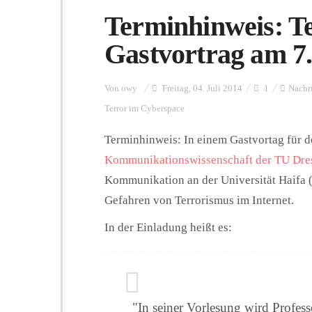
Terminhinweis: T
Gastvortrag am 7
Von
owy
Freitag, 04. Juli 2014
1
Nachr
Terror im Cyberspace
Terminhinweis: In einem Gastvortag für 
Kommunikationswissenschaft der TU Dre
Kommunikation an der Universität Haifa (
Gefahren von Terrorismus im Internet.
In der Einladung heißt es:
"In seiner Vorlesung wird Profes