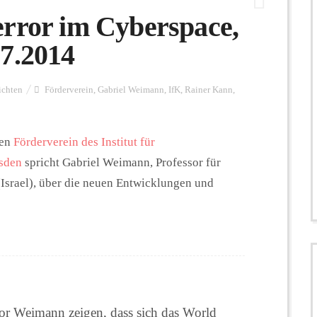
error im Cyberspace,
.7.2014
ichten
Förderverein
,
Gabriel Weimann
,
IfK
,
Rainer Kann
,
den
Förderverein des Institut für
sden
spricht Gabriel Weimann, Professor für
Israel), über die neuen Entwicklungen und
sor Weimann zeigen, dass sich das World