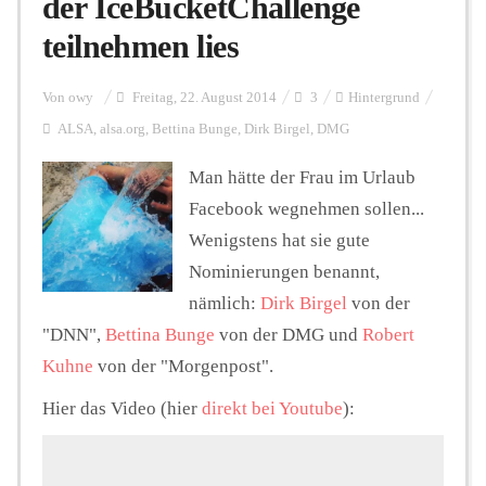
der IceBucketChallenge
teilnehmen lies
Personalien
Von
owy
Freitag, 22. August 2014
3
Hintergrund
ALSA
,
alsa.org
,
Bettina Bunge
,
Dirk Birgel
,
DMG
Hintergrund
Man hätte der Frau im Urlaub
Facebook wegnehmen sollen...
FUNKTURM-Beiträge
Wenigstens hat sie gute
Nominierungen benannt,
nämlich:
Dirk Birgel
von der
Podcast
"DNN",
Bettina Bunge
von der DMG und
Robert
Kuhne
von der "Morgenpost".
Seminare
Hier das Video (hier
direkt bei Youtube
):
Unterstützen