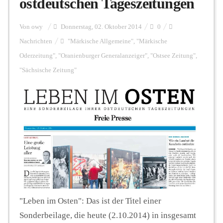
ostdeutschen Tageszeitungen
Personalien
Von
owy
Donnerstag, 02. Oktober 2014
0
Nachrichten
"Märkische Allgemeine"
,
"Märkische
Oderzeitung"
,
"Oranienburger Generalanzeiger"
,
"Ostsee Zeitung"
,
Hintergrund
"Sächsische Zeitung"
FUNKTURM-Beiträge
Podcast
Seminare
"Leben im Osten": Das ist der Titel einer
Unterstützen
Sonderbeilage, die heute (2.10.2014) in insgesamt