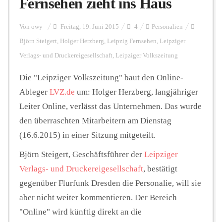
Fernsehen zieht ins Haus
Personalien
Von
owy
Freitag, 19. Juni 2015
4
Personalien
Björn Steigert
,
Holger Herzberg
,
Leipzig Fernsehen
,
Leipziger
Verlags- und Druckereigesellschaft
,
Leipziger Volkszeitung
Hintergrund
Die "Leipziger Volkszeitung" baut den Online-
Ableger
LVZ.de
um: Holger Herzberg, langjähriger
FUNKTURM-Beiträge
Leiter Online, verlässt das Unternehmen. Das wurde
den überraschten Mitarbeitern am Dienstag
(16.6.2015) in einer Sitzung mitgeteilt.
Podcast
Björn Steigert, Geschäftsführer der
Leipziger
Verlags- und Druckereigesellschaft
, bestätigt
Seminare
gegenüber Flurfunk Dresden die Personalie, will sie
aber nicht weiter kommentieren. Der Bereich
Unterstützen
"Online" wird künftig direkt an die