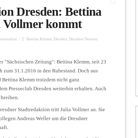
on Dresden: Bettina
a Vollmer kommt
ersonalien
Bettina Klemm
,
Dresden
,
Dresdner Neueste
er "Sächsischen Zeitung": Bettina Klemm, seit 23
ch zum 31.1.2016 in den Ruhestand. Doch aus
 Bettina Klemm trotzdem nicht ganz
 dem Presseclub Dresden weiterhin erhalten. Auch
chreiben.
esdner Stadtredaktion tritt Julia Vollmer an. Sie
llegen Andreas Weller um die Dresdner
aft.