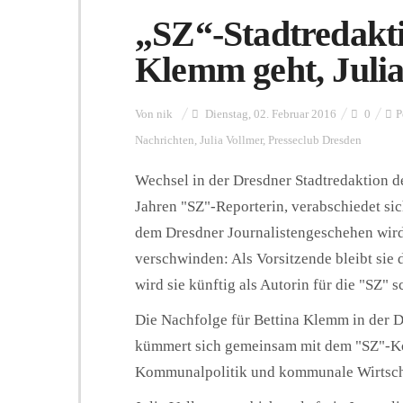
„SZ“-Stadtredakti
Klemm geht, Juli
Von
nik
Dienstag, 02. Februar 2016
0
P
Nachrichten
,
Julia Vollmer
,
Presseclub Dresden
Wechsel in der Dresdner Stadtredaktion d
Jahren "SZ"-Reporterin, verabschiedet si
dem Dresdner Journalistengeschehen wird
verschwinden: Als Vorsitzende bleibt sie
wird sie künftig als Autorin für die "SZ" s
Die Nachfolge für Bettina Klemm in der Dr
kümmert sich gemeinsam mit dem "SZ"-Ko
Kommunalpolitik und kommunale Wirtsch