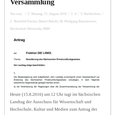
Versammlung
Personalien
Von
owy
Montag, 15. August 2016
0
Nachrichten
Brunhild Fischer
,
Daniel Brückl
,
Dr. Wolfgang Bauchrowitz
,
Hochschule Mittweida
,
HSH
Hintergrund
FUNKTURM-Beiträge
Podcast
Seminare
Heute (15.8.2016) um 12 Uhr tagt im Sächsischen
Landtag der Ausschuss für Wissenschaft und
Unterstützen
Hochschule, Kultur und Medien zum Antrag der