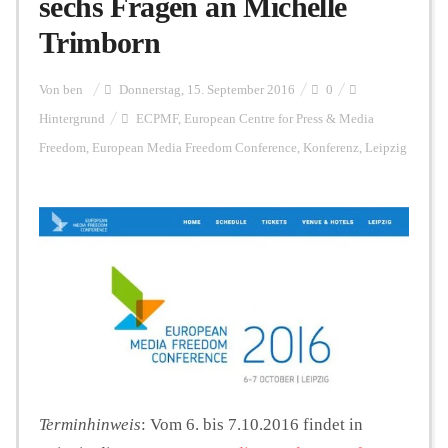
sechs Fragen an Michelle
Trimborn
Personalien
Von
ben
Donnerstag, 15. September 2016
0
Hintergrund
ECPMF
,
European Centre for Press & Media
Hintergrund
Freedom
,
European Media Freedom Conference
,
Konferenz
,
Leipzig
FUNKTURM-Beiträge
Podcast
Seminare
Unterstützen
Terminhinweis
: Vom 6. bis 7.10.2016 findet in