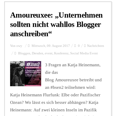
Amoureuxee: „Unternehmen
Personalien
sollten nicht wahllos Blogger
anschreiben“
Hintergrund
Von
owy
Mittwoch, 09. August 2017
0
Nachrichten
FUNKTURM-Beiträge
Bloggen
,
Dresden
,
event
,
Konferenz
,
Social Media Event
3 Fragen an Katja Heinemann,
die das
Podcast
Blog Amoureuxee betreibt und
an #bsen2 teilnehmen wird:
Seminare
Katja Heinemann Flurfunk: Elbe oder Pazifischer
Ozean? Wo lässt es sich besser abhängen? Katja
Unterstützen
Heinemann: Auf zwei kleinen Inseln im Pazifik