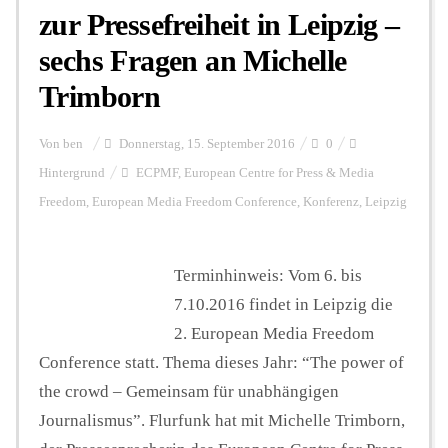
zur Pressefreiheit in Leipzig –
sechs Fragen an Michelle
Trimborn
Von
ben
Donnerstag, 15. September 2016
0
Hintergrund
ECPMF
,
European Centre for Press & Media
Freedom
,
European Media Freedom Conference
,
Konferenz
,
Leipzig
Terminhinweis: Vom 6. bis
7.10.2016 findet in Leipzig die
2. European Media Freedom
Conference statt. Thema dieses Jahr: “The power of
the crowd – Gemeinsam für unabhängigen
Journalismus”. Flurfunk hat mit Michelle Trimborn,