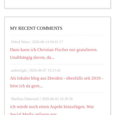
MY RECENT COMMENTS
Otfrid Weiss |
2026-06-14 04:01:17
Dazu kann ich Christian Fischer nur gratulieren.
Unabhängig davon, da...
amberlight |
2026-06-07 19:23:44
Als lokaler blog aus Dresden - ebenfalls seit 2010 -
höre ich da gern...
Matthias Daberstiel |
2026-06-05 16:29:36
ich würde noch einen Aspekt hinzufügen. War
Social Media anfangs noc...