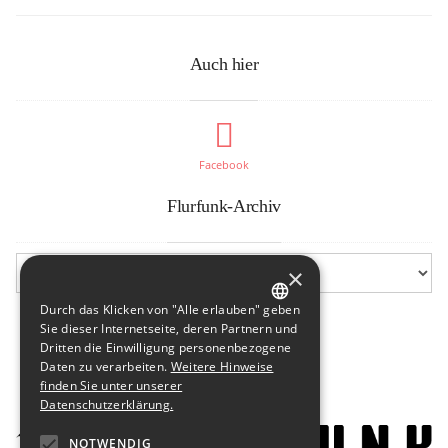
Auch hier
Facebook
Flurfunk-Archiv
×
Durch das Klicken von "Alle erlauben" geben
GERMAN
Sie dieser Internetseite, deren Partnern und
Dritten die Einwilligung personenbezogene
ENGLISH
Daten zu verarbeiten.
Weitere Hinweise
finden Sie unter unserer
Datenschutzerklärung.
NOTWENDIG