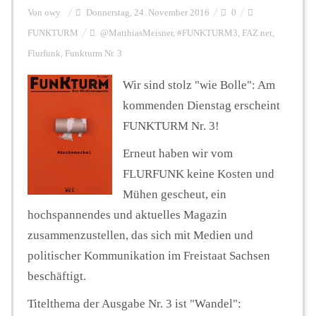
Von
owy
Donnerstag, 24. November 2016
0
FUNKTURM
@MatthiasMeisner
,
#FUNKTURM3
,
FAZ.net
,
Personalien
Flurfunk
,
Funkturm Nr. 3
Wir sind stolz "wie Bolle": Am
Hintergrund
kommenden Dienstag erscheint
FUNKTURM Nr. 3!
FUNKTURM-Beiträge
Erneut haben wir vom
FLURFUNK keine Kosten und
Mühen gescheut, ein
Podcast
hochspannendes und aktuelles Magazin
zusammenzustellen, das sich mit Medien und
Seminare
politischer Kommunikation im Freistaat Sachsen
beschäftigt.
Unterstützen
Titelthema der Ausgabe Nr. 3 ist "Wandel":