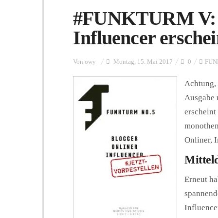
#FUNKTURM V: Bl
Influencer ersche
Von
owy
Montag, 15. Mai 2017
0
FUN
Achtung, 
Ausgabe 
erscheint
monothema
Onliner, I
Mittel
Erneut ha
spannende
Influencer