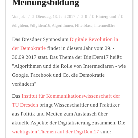
Meinungsbildung
Personalien
Von
jok
Dienstag, 13. Juni 2017
0
Hintergrund
#digidem
,
#digidem16
,
Algorithmen
,
Filterblase
,
Intermediäre
Hintergrund
Das Dresdner Symposium
Digitale Revolution in
der Demokratie
findet in diesem Jahr vom 29. -
30.09.2017 statt. Das Thema der DigiDem17 heißt:
FUNKTURM-Beiträge
"Algorithmen und die Rolle von Intermediären - wie
Google, Facebook und Co. die Demokratie
verändern".
Podcast
Das
Institut für Kommunikationswissenschaft der
TU Dresden
bringt Wissenschaftler und Praktiker
Seminare
aus Politik und Medien zum Austausch über
aktuelle Aspekte der Digitalisierung zusammen. Die
Unterstützen
wichtigsten Themen auf der DigiDem17
sind: