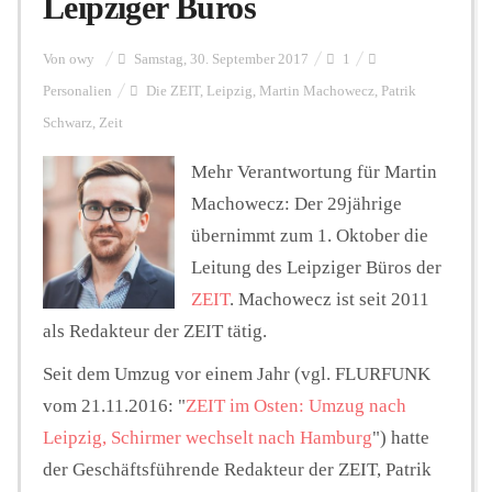
Leipziger Büros
Personalien
Von
owy
Samstag, 30. September 2017
1
Personalien
Die ZEIT
,
Leipzig
,
Martin Machowecz
,
Patrik
Schwarz
,
Zeit
Hintergrund
Mehr Verantwortung für Martin
Machowecz: Der 29jährige
FUNKTURM-Beiträge
übernimmt zum 1. Oktober die
Leitung des Leipziger Büros der
ZEIT
. Machowecz ist seit 2011
Podcast
als Redakteur der ZEIT tätig.
Seit dem Umzug vor einem Jahr (vgl. FLURFUNK
Seminare
vom 21.11.2016: "
ZEIT im Osten: Umzug nach
Leipzig, Schirmer wechselt nach Hamburg
") hatte
Unterstützen
der Geschäftsführende Redakteur der ZEIT, Patrik