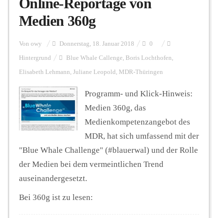
Online-Reportage von
Medien 360g
Personalien
Von
owy
Donnerstag, 18. Januar 2018
0
Hintergrund
Blue Whale Callenge
,
Boris Lochthofen
,
Hintergrund
Elisabeth Lehmann
,
Juliane Leopold
,
MDR-Thüringen
Programm- und Klick-Hinweis:
FUNKTURM-Beiträge
Medien 360g, das
Medienkompetenzangebot des
MDR, hat sich umfassend mit der
Podcast
"Blue Whale Challenge" (#blauerwal) und der Rolle
der Medien bei dem vermeintlichen Trend
Seminare
auseinandergesetzt.
Bei 360g ist zu lesen:
Unterstützen