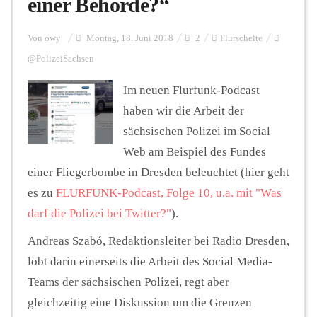
einer Behörde?“
Personalien
Von
owy
Montag, 18. Juni 2018
2
Flurschelte
@PolizeiSachsen
Hintergrund
Im neuen Flurfunk-Podcast
haben wir die Arbeit der
sächsischen Polizei im Social
FUNKTURM-Beiträge
Web am Beispiel des Fundes
einer Fliegerbombe in Dresden beleuchtet (hier geht
es zu
FLURFUNK-Podcast, Folge 10, u.a. mit "Was
Podcast
darf die Polizei bei Twitter?"
).
Andreas Szabó, Redaktionsleiter bei Radio Dresden,
Seminare
lobt darin einerseits die Arbeit des Social Media-
Teams der sächsischen Polizei, regt aber
Unterstützen
gleichzeitig eine Diskussion um die Grenzen