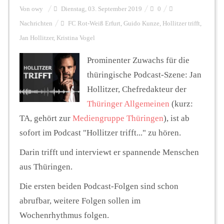
Von
owy
Dienstag, 03. September 2019
0
Nachrichten
FC Rot-Weiß Erfurt
,
Guido Kunze
,
Hollitzer trifft
,
Personalien
Jan Hollitzer
,
Kristina Vogel
Prominenter Zuwachs für die
Hintergrund
thüringische Podcast-Szene: Jan
Hollitzer, Chefredakteur der
FUNKTURM-Beiträge
Thüringer Allgemeinen
(kurz:
TA, gehört zur
Mediengruppe Thüringen
), ist ab
sofort im Podcast "Hollitzer trifft..." zu hören.
Podcast
Darin trifft und interviewt er spannende Menschen
aus Thüringen.
Seminare
Die ersten beiden Podcast-Folgen sind schon
abrufbar, weitere Folgen sollen im
Unterstützen
Wochenrhythmus folgen.