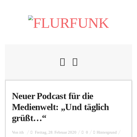
Nachrichten
Neuer Podcast für die
Medienwelt: „Und täglich
Flurschelte
grüßt…“
Personalien
Von
ith
Freitag, 28. Februar 2020
0
Hintergrund