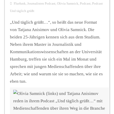
Flurfunk
,
Journalisten Podcast
,
Olivia Samnick
,
Podcast
,
Podcast
Und täglich grüßt
Hintergrund
„Und täglich grüßt…“, so heißt das neue Format
von Tatjana Anisimov und Olivia Samnick. Die
FUNKTURM-Beiträge
beiden 25-Jährigen kennen sich aus dem Studium.
Neben ihrem Master in Journalistik und
Kommunikationswissenschaften an der Universität
Podcast
Hamburg, treffen sie sich ein Mal im Monat und
sprechen mit jungen Medienschaffenden über ihre
Seminare
Arbeit; wie und warum sie sie so machen, wie sie es
eben tun.
Unterstützen