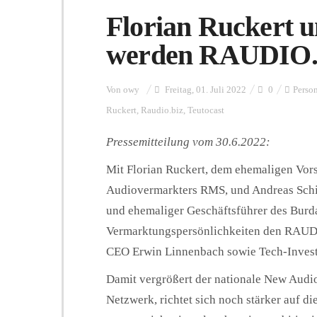
Florian Ruckert u
werden RAUDIO.B
Von
owy
Freitag, 01. Juli 2022
0
Perso
Ruckert
,
Raudio.biz
,
Teutocast
Pressemitteilung vom 30.6.2022:
Mit Florian Ruckert, dem ehemaligen Vor
Audiovermarkters RMS, und Andreas Sch
und ehemaliger Geschäftsführer des Burd
Vermarktungspersönlichkeiten den RAU
CEO Erwin Linnenbach sowie Tech-Invest
Damit vergrößert der nationale New Audi
Netzwerk, richtet sich noch stärker auf 