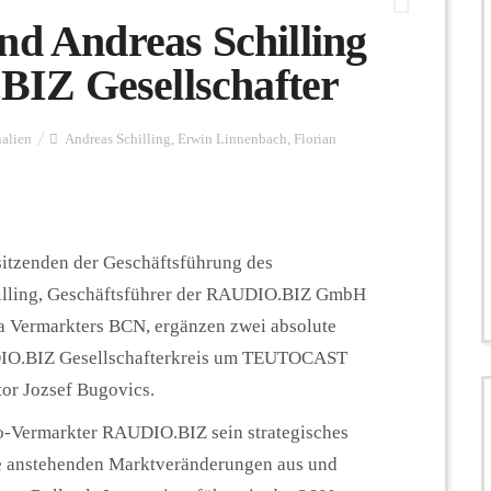
nd Andreas Schilling
IZ Gesellschafter
nalien
Andreas Schilling
,
Erwin Linnenbach
,
Florian
sitzenden der Geschäftsführung des
illing, Geschäftsführer der RAUDIO.BIZ GmbH
a Vermarkters BCN, ergänzen zwei absolute
DIO.BIZ Gesellschafterkreis um TEUTOCAST
or Jozsef Bugovics.
o-Vermarkter RAUDIO.BIZ sein strategisches
die anstehenden Marktveränderungen aus und