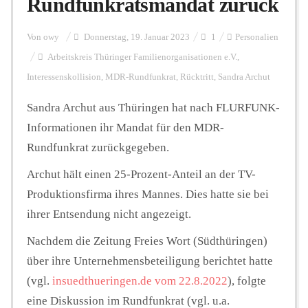
Rundfunkratsmandat zurück
Personalien
Von
owy
Donnerstag, 19. Januar 2023
1
Personalien
Arbeitskreis Thüringer Familienorganisationen e.V.
,
Interessenskollision
,
MDR-Rundfunkrat
,
Rücktritt
,
Sandra Archut
Hintergrund
Sandra Archut aus Thüringen hat nach FLURFUNK-
Informationen ihr Mandat für den MDR-
FUNKTURM-Beiträge
Rundfunkrat zurückgegeben.
Archut hält einen 25-Prozent-Anteil an der TV-
Podcast
Produktionsfirma ihres Mannes. Dies hatte sie bei
ihrer Entsendung nicht angezeigt.
Nachdem die Zeitung Freies Wort (Südthüringen)
Seminare
über ihre Unternehmensbeteiligung berichtet hatte
(vgl.
insuedthueringen.de vom 22.8.2022
), folgte
Unterstützen
eine Diskussion im Rundfunkrat (vgl. u.a.