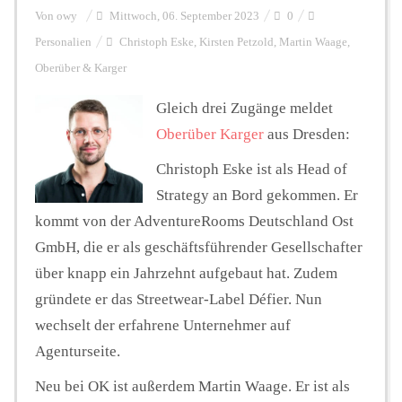
Von
owy
Mittwoch, 06. September 2023
0
Personalien
Christoph Eske
,
Kirsten Petzold
,
Martin Waage
,
Personalien
Oberüber & Karger
Gleich drei Zugänge meldet
Hintergrund
Oberüber Karger
aus Dresden:
Christoph Eske ist als Head of
FUNKTURM-Beiträge
Strategy an Bord gekommen. Er
kommt von der AdventureRooms Deutschland Ost
GmbH, die er als geschäftsführender Gesellschafter
Podcast
über knapp ein Jahrzehnt aufgebaut hat. Zudem
gründete er das Streetwear-Label Défier. Nun
Seminare
wechselt der erfahrene Unternehmer auf
Agenturseite.
Unterstützen
Neu bei OK ist außerdem Martin Waage. Er ist als