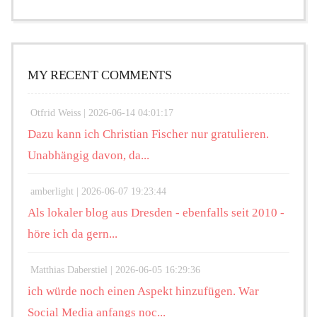
MY RECENT COMMENTS
Otfrid Weiss |
2026-06-14 04:01:17
Dazu kann ich Christian Fischer nur gratulieren.
Unabhängig davon, da...
amberlight |
2026-06-07 19:23:44
Als lokaler blog aus Dresden - ebenfalls seit 2010 -
höre ich da gern...
Matthias Daberstiel |
2026-06-05 16:29:36
ich würde noch einen Aspekt hinzufügen. War
Social Media anfangs noc...