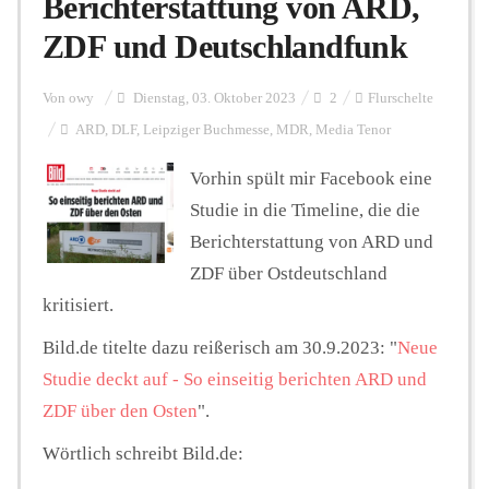
Berichterstattung von ARD,
ZDF und Deutschlandfunk
Personalien
Von
owy
Dienstag, 03. Oktober 2023
2
Flurschelte
ARD
,
DLF
,
Leipziger Buchmesse
,
MDR
,
Media Tenor
Hintergrund
Vorhin spült mir Facebook eine
Studie in die Timeline, die die
FUNKTURM-Beiträge
Berichterstattung von ARD und
ZDF über Ostdeutschland
kritisiert.
Podcast
Bild.de titelte dazu reißerisch am 30.9.2023: "
Neue
Studie deckt auf - So einseitig berichten ARD und
Seminare
ZDF über den Osten
".
Wörtlich schreibt Bild.de:
Unterstützen