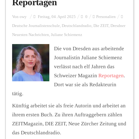
Reportagen
Personalien
Von
owy
Freitag, 04. April 2025
0
Personalien
Deutsche Journalistenschule
,
Deutschlandradio
,
Die ZEIT
,
Dresdner
Neuesten Nachrichten
,
Juliane Schiemenz
Hintergrund
Die von Dresden aus arbeitende
Journalistin Juliane Schiemenz
FUNKTURM-Beiträge
verlässt nach elf Jahren das
Schweizer Magazin
Reportagen
.
Dort war sie als Redakteurin
Podcast
tätig.
Künftig arbeitet sie als freie Autorin und arbeitet an
Seminare
ihrem ersten Buch. Zu ihren Auftraggebern zählen
ZEITMagazin, DIE ZEIT, Neue Zürcher Zeitung und
Unterstützen
das Deutschlandradio.