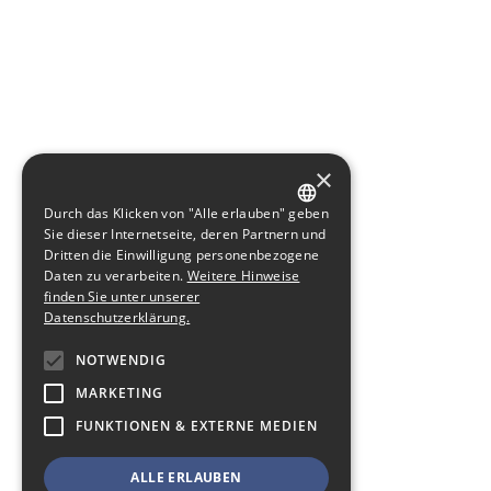
×
Durch das Klicken von "Alle erlauben" geben
GERMAN
Sie dieser Internetseite, deren Partnern und
Dritten die Einwilligung personenbezogene
ENGLISH
Daten zu verarbeiten.
Weitere Hinweise
finden Sie unter unserer
Datenschutzerklärung.
NOTWENDIG
MARKETING
FUNKTIONEN & EXTERNE MEDIEN
ALLE ERLAUBEN