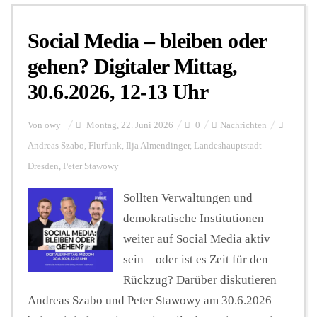
Social Media – bleiben oder
Personalien
gehen? Digitaler Mittag,
30.6.2026, 12-13 Uhr
Hintergrund
Von
owy
Montag, 22. Juni 2026
0
Nachrichten
FUNKTURM-Beiträge
Andreas Szabo
,
Flurfunk
,
Ilja Almendinger
,
Landeshauptstadt
Dresden
,
Peter Stawowy
Sollten Verwaltungen und
Podcast
demokratische Institutionen
weiter auf Social Media aktiv
Seminare
sein – oder ist es Zeit für den
Rückzug? Darüber diskutieren
Unterstützen
Andreas Szabo und Peter Stawowy am 30.6.2026