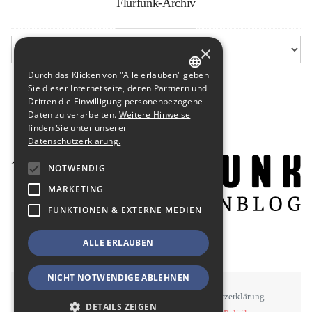
Flurfunk-Archiv
×
Durch das Klicken von "Alle erlauben" geben
GERMAN
Sie dieser Internetseite, deren Partnern und
Dritten die Einwilligung personenbezogene
ENGLISH
Daten zu verarbeiten.
Weitere Hinweise
finden Sie unter unserer
Datenschutzerklärung.
NOTWENDIG
MARKETING
FUNKTIONEN & EXTERNE MEDIEN
ALLE ERLAUBEN
NICHT NOTWENDIGE ABLEHNEN
STAWOWY
#BSEN
Impressum
Datenschutzerklärung
DETAILS ZEIGEN