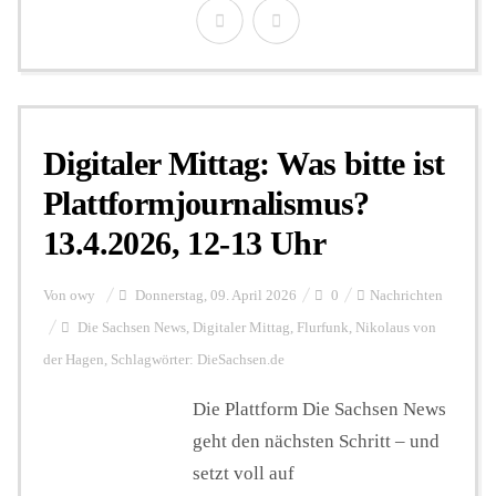
Digitaler Mittag: Was bitte ist
Plattformjournalismus?
13.4.2026, 12-13 Uhr
Von
owy
Donnerstag, 09. April 2026
0
Nachrichten
Die Sachsen News
,
Digitaler Mittag
,
Flurfunk
,
Nikolaus von
der Hagen
,
Schlagwörter: DieSachsen.de
Die Plattform Die Sachsen News
geht den nächsten Schritt – und
setzt voll auf