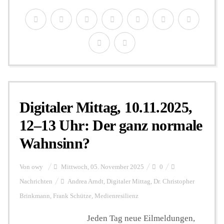
Digitaler Mittag, 10.11.2025,
12–13 Uhr: Der ganz normale
Wahnsinn?
Von
owy
Mittwoch, 05. November 2025
0
Nachrichten
Andrea Arndt
,
Digitaler Mittag
,
Dr. Christopher
Brinkmann
,
Frank Schütze
,
Medienresilienz
Jeden Tag neue Eilmeldungen,