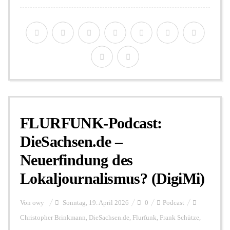
FLURFUNK-Podcast:
DieSachsen.de –
Neuerfindung des
Lokaljournalismus? (DigiMi)
Von
owy
Sonntag, 19. April 2026
0
Podcast
Christopher Brinkmann
,
DieSachsen.de
,
Flurfunk
,
Frank Schütze
,