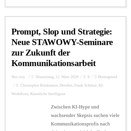
Prompt, Slop und Strategie:
Neue STAWOWY-Seminare
zur Zukunft der
Kommunikationsarbeit
Von
owy
Donnerstag, 12. März 2026
0
Hintergrund
Christopher Brinkmann
,
Dresden
,
Frank Schütze
,
KI-
Workflows
,
Künstliche Intelligenz
Zwischen KI-Hype und
wachsender Skepsis suchen viele
Kommunikationsprofis nach