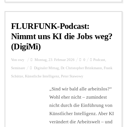
FLURFUNK-Podcast:
Nimmt uns KI die Jobs weg?
(DigiMi)
Von
owy
Montag, 23. Februar 2026
0
Podcast
,
Seminare
Digitaler Mittag
,
Dr. Christopher Brinkmann
,
Frank
Schütze
,
Künstliche Intelligenz
,
Peter Stawowy
„Sind wir bald alle arbeitslos?“
Wohl eher nicht – zumindest
nicht durch die Einführung von
Künstlicher Intelligenz. Aber KI
verändert die Arbeitswelt – und