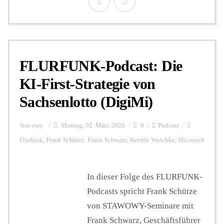
FLURFUNK-Podcast: Die
KI-First-Strategie von
Sachsenlotto (DigiMi)
Von
owy
Montag, 02. März 2026
0
Podcast
Flurfunk
,
Frank Schütze
,
Frank Schwarz
,
Kerstin Waschke
,
Microsoft
In dieser Folge des FLURFUNK-
Podcasts spricht Frank Schütze
von STAWOWY-Seminare mit
Frank Schwarz, Geschäftsführer