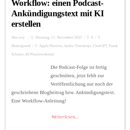
Workflow: einen Podcast-
Ankündigungstext mit KI
erstellen
Von
owy
Dienstag, 11. November 2025
0
Hintergrund
Apple-Notizen
,
Audio-Transkript
,
ChatGPT
,
Frank
Schütze
,
KI-Praxiswerkstatt
Die Podcast-Folge ist fertig
geschnitten, jetzt fehlt zur
Veröffentlichung nur noch der
geschriebene Blogbeitrag bzw. Ankündigungstext.
Eine Workflow-Anleitung!
Weiterlesen...