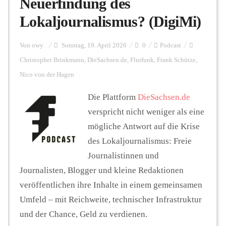
Neuerfindung des
Lokaljournalismus? (DigiMi)
Personalien
Von
owy
Sonntag, 19. April 2026
0
Podcast
Christopher Brinkmann
,
DieSachsen.de
,
Flurfunk
,
Frank Schütze
,
Hintergrund
Nico von der Hagen
Die Plattform
DieSachsen.de
FUNKTURM-Beiträge
verspricht nicht weniger als eine
mögliche Antwort auf die Krise
des Lokaljournalismus: Freie
Podcast
Journalistinnen und
Journalisten, Blogger und kleine Redaktionen
Seminare
veröffentlichen ihre Inhalte in einem gemeinsamen
Umfeld – mit Reichweite, technischer Infrastruktur
Unterstützen
und der Chance, Geld zu verdienen.