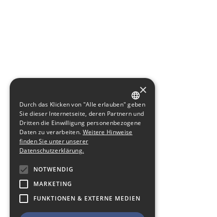
×
Durch das Klicken von "Alle erlauben" geben
GERMAN
Sie dieser Internetseite, deren Partnern und
Dritten die Einwilligung personenbezogene
ENGLISH
Daten zu verarbeiten.
Weitere Hinweise
finden Sie unter unserer
Datenschutzerklärung.
NOTWENDIG
MARKETING
FUNKTIONEN & EXTERNE MEDIEN