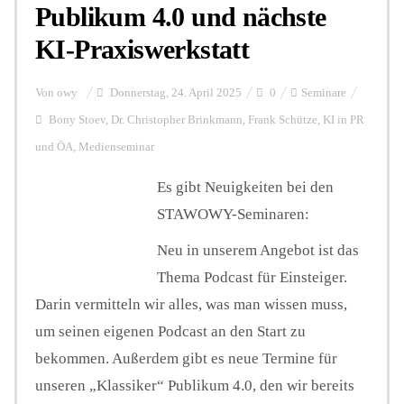
Publikum 4.0 und nächste
KI-Praxiswerkstatt
Von
owy
Donnerstag, 24. April 2025
0
Seminare
Bony Stoev
,
Dr. Christopher Brinkmann
,
Frank Schütze
,
KI in PR
und ÖA
,
Medienseminar
Es gibt Neuigkeiten bei den
STAWOWY-Seminaren:
Neu in unserem Angebot ist das
Thema Podcast für Einsteiger.
Darin vermitteln wir alles, was man wissen muss,
um seinen eigenen Podcast an den Start zu
bekommen. Außerdem gibt es neue Termine für
unseren „Klassiker“ Publikum 4.0, den wir bereits