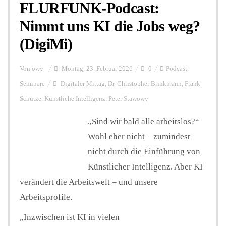
FLURFUNK-Podcast:
Nimmt uns KI die Jobs weg?
(DigiMi)
Von
owy
Montag, 23. Februar 2026
0
Podcast
,
Seminare
Digitaler Mittag
,
Dr. Christopher Brinkmann
,
Frank
Schütze
,
Künstliche Intelligenz
,
Peter Stawowy
„Sind wir bald alle arbeitslos?“
Wohl eher nicht – zumindest
nicht durch die Einführung von
Künstlicher Intelligenz. Aber KI
verändert die Arbeitswelt – und unsere
Arbeitsprofile.
„Inzwischen ist KI in vielen