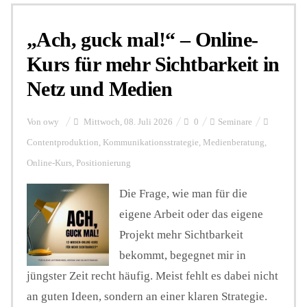
„Ach, guck mal!“ – Online-
Personalien
Kurs für mehr Sichtbarkeit in
Netz und Medien
Hintergrund
Von
owy
Mittwoch, 08. Juli 2026
0
Seminare
FUNKTURM-Beiträge
Contentproduktion
,
Kommunikationsstrategie
,
Medienberatung
,
Online-Kurs
,
Positionierung
Podcast
Die Frage, wie man für die
eigene Arbeit oder das eigene
Projekt mehr Sichtbarkeit
Seminare
bekommt, begegnet mir in
jüngster Zeit recht häufig. Meist fehlt es dabei nicht
Unterstützen
an guten Ideen, sondern an einer klaren Strategie.