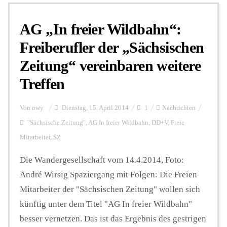
AG „In freier Wildbahn“:
Personalien
Freiberufler der „Sächsischen
Zeitung“ vereinbaren weitere
Hintergrund
Treffen
FUNKTURM-Beiträge
Von
owy
Dienstag, 15. April 2014
1
Nachrichten
"Sächsische Zeitung"
,
AG In freier Wildbahn
,
DD+V
,
Freie
Mitarbeiter
,
SZ
Podcast
Die Wandergesellschaft vom 14.4.2014, Foto:
André Wirsig Spaziergang mit Folgen: Die Freien
Seminare
Mitarbeiter der "Sächsischen Zeitung" wollen sich
künftig unter dem Titel "AG In freier Wildbahn"
Unterstützen
besser vernetzen. Das ist das Ergebnis des gestrigen