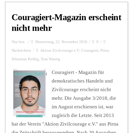
Couragiert-Magazin erscheint
Personalien
nicht mehr
Hintergrund
Von
ben
Donnerstag, 22. November 2018
0
Nachrichten
Aktion Zivilcourage e.V.
,
Couragiert
,
Pirna
,
Sebastian Reißig
,
Tom Waurig
FUNKTURM-Beiträge
Couragiert - Magazin für
demokratisches Handeln und
Podcast
Zivilcourage erscheint nicht
mehr. Die Ausgabe 3/2018, die
Seminare
im August erschienen ist, war
zugleich die Letzte. Seit 2013
hat der Verein "Aktion Zivilcourage e.V." aus Pirna
Unterstützen
die Zeitschrift herausgegeben. Nach 20 Ausgaben