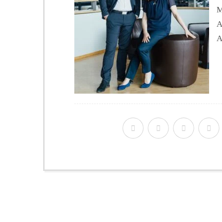
M
A
A