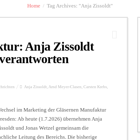
Home
/
Tag Archives: "Anja Zissoldt"
tur: Anja Zissoldt
 verantworten
hrichten
Anja Zissoldt
,
Arnd Meyer-Clasen
,
Carsten Krebs
,
echsel im Marketing der Gläsernen Manufaktur
resden: Ab heute (1.7.2026) übernehmen Anja
issoldt und Jonas Wetzel gemeinsam die
achliche Leitung des Bereichs. Die bisherige