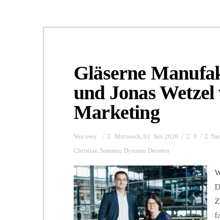
Gläserne Manufak
und Jonas Wetzel
Marketing
Von
owy
Mittwoch, 01. Juli 2026
0
Nac
Christian Sommer
,
Dynamo Dresden
W
D
Z
f