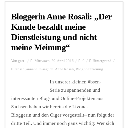
Bloggerin Anne Rosali: „Der
Personalien
Kunde bezahlt meine
Dienstleistung und nicht
Hintergrund
meine Meinung“
FUNKTURM-Beiträge
Von
gast
Mittwoch, 20. April 2016
0
Hintergrund
#bsen
,
annabelle-sagt.de
,
Anne Rosali
,
Blogfinanzierung
Podcast
In unserer kleinen #bsen-
Serie zu spannenden und
interessanten Blog- und Online-Projekten aus
Seminare
Sachsen haben wir bereits die Livona-
Bloggerin und den Oiger vorgestellt– nun folgt der
Unterstützen
dritte Teil. Und immer noch ganz wichtig: Wer sich