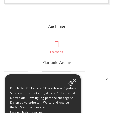
Auch hier
Facebook
Flurfunk-Archiv
×
Durch das Klicken von "Alle erlauben" geben
GERMAN
Sie dieser Internetseite, deren Partnern und
Dritten die Einwilligung personenbezogene
ENGLISH
Daten zu verarbeiten.
Weitere Hinweise
finden Sie unter unserer
Datenschutzerklärung.