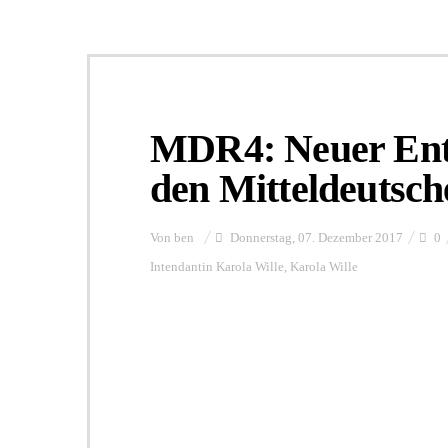
MDR4: Neuer Ent
den Mitteldeutsc
Von
ben
Donnerstag, 07. Dezember 2017
0
Intendantin Karola Wille
,
Karola Wille