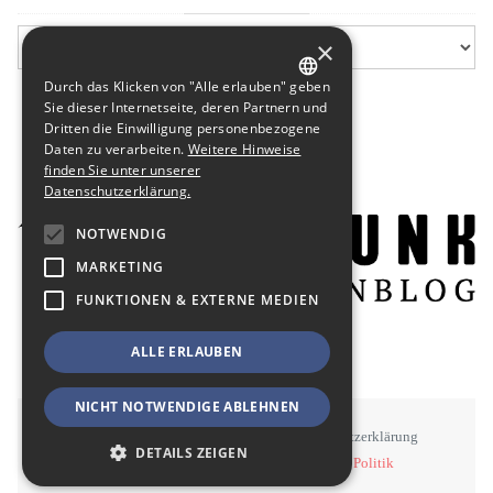
×
Durch das Klicken von "Alle erlauben" geben
GERMAN
Sie dieser Internetseite, deren Partnern und
Dritten die Einwilligung personenbezogene
ENGLISH
Daten zu verarbeiten.
Weitere Hinweise
finden Sie unter unserer
Datenschutzerklärung.
NOTWENDIG
MARKETING
FUNKTIONEN & EXTERNE MEDIEN
ALLE ERLAUBEN
NICHT NOTWENDIGE ABLEHNEN
STAWOWY
#BSEN
Impressum
Datenschutzerklärung
DETAILS ZEIGEN
©
STAWOWY - Kommunikation, Medien, Politik