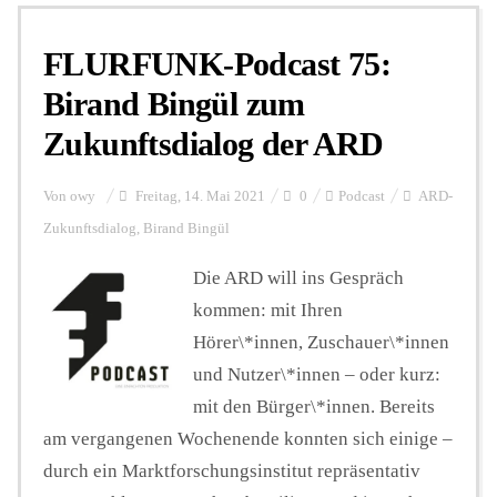
FLURFUNK-Podcast 75:
Personalien
Birand Bingül zum
Zukunftsdialog der ARD
Hintergrund
Von
owy
Freitag, 14. Mai 2021
0
Podcast
ARD-
FUNKTURM-Beiträge
Zukunftsdialog
,
Birand Bingül
Die ARD will ins Gespräch
kommen: mit Ihren
Podcast
Hörer\*innen, Zuschauer\*innen
und Nutzer\*innen – oder kurz:
Seminare
mit den Bürger\*innen. Bereits
am vergangenen Wochenende konnten sich einige –
Unterstützen
durch ein Marktforschungsinstitut repräsentativ