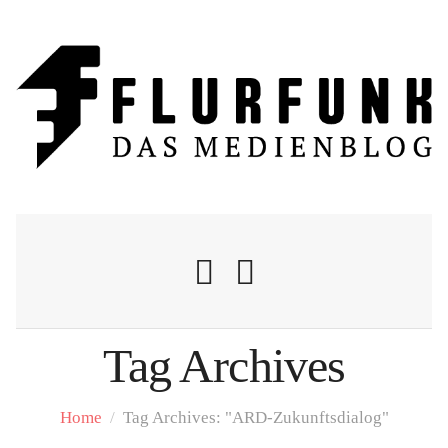
Tag Archives
Nachrichten
Home
/
Tag Archives: "ARD-Zukunftsdialog"
Flurschelte