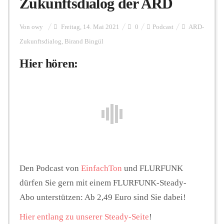
Zukunftsdialog der ARD
Personalien
Von
owy
Freitag, 14. Mai 2021
0
Podcast
ARD-
Zukunftsdialog
,
Birand Bingül
Hier hören:
Hintergrund
FUNKTURM-Beiträge
Podcast
Den Podcast von
EinfachTon
und FLURFUNK
Seminare
dürfen Sie gern mit einem FLURFUNK-Steady-
Abo unterstützen: Ab 2,49 Euro sind Sie dabei!
Unterstützen
Hier entlang zu unserer Steady-Seite
!