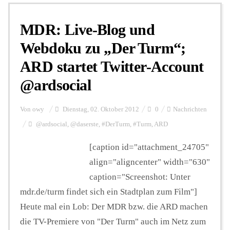
MDR: Live-Blog und
Personalien
Webdoku zu „Der Turm“;
ARD startet Twitter-Account
Hintergrund
@ardsocial
FUNKTURM-Beiträge
Von
owy
Dienstag, 02. Oktober 2012
0
Nachrichten
@ardsocial
,
@daserste
,
#DerTurm
,
#Turm
,
ARD
Podcast
[caption id="attachment_24705"
align="aligncenter" width="630"
caption="Screenshot: Unter
Seminare
mdr.de/turm findet sich ein Stadtplan zum Film"]
Heute mal ein Lob: Der MDR bzw. die ARD machen
Unterstützen
die TV-Premiere von "Der Turm" auch im Netz zum