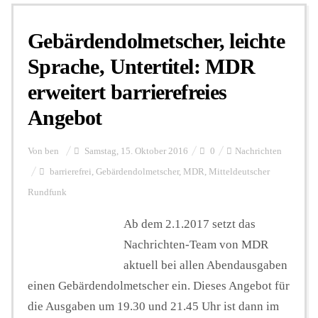
Gebärdendolmetscher, leichte
Personalien
Sprache, Untertitel: MDR
erweitert barrierefreies
Hintergrund
Angebot
FUNKTURM-Beiträge
Von
ben
Samstag, 15. Oktober 2016
0
Nachrichten
barrierefrei
,
Gebärdendolmetscher
,
MDR
,
Mitteldeutscher
Rundfunk
Podcast
Ab dem 2.1.2017 setzt das
Nachrichten-Team von MDR
Seminare
aktuell bei allen Abendausgaben
einen Gebärdendolmetscher ein. Dieses Angebot für
Unterstützen
die Ausgaben um 19.30 und 21.45 Uhr ist dann im