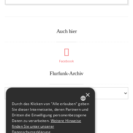
Auch hier
Facebook
Flurfunk-Archiv
×
Durch das Klicken von "Alle erlauben" geben
GERMAN
Sie dieser Internetseite, deren Partnern und
Dritten die Einwilligung personenbezogene
ENGLISH
Daten zu verarbeiten.
Weitere Hinweise
finden Sie unter unserer
Datenschutzerklärung.